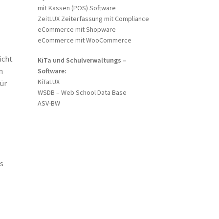
mit Kassen (POS) Software
ZeitLUX Zeiterfassung mit Compliance
eCommerce mit Shopware
eCommerce mit WooCommerce
icht
KiTa und Schulverwaltungs –
n
Software:
KiTaLUX
für
WSDB – Web School Data Base
ASV-BW
es