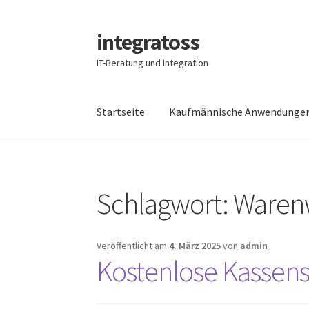
integratoss
Zur
Zum
Navigation
Inhalt
IT-Beratung und Integration
springen
springen
Startseite
Kaufmännische Anwendunge
Schlagwort:
Warenw
Veröffentlicht am
4. März 2025
von
admin
Kostenlose Kassens